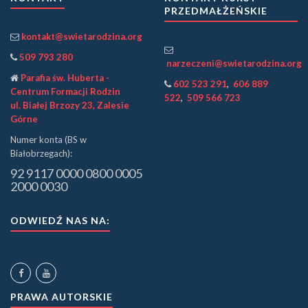
PRZEDMAŁŻEŃSKIE
kontakt@swietarodzina.org
509 793 280
narzeczeni@swietarodzina.org
Parafia św. Huberta -
602 523 291
,
606 889
Centrum Formacji Rodzin
522
,
509 566 723
ul. Białej Brzozy 23, Zalesie
Górne
Numer konta (BS w
Białobrzegach):
92 9117 0000 0800 0005
2000 0030
ODWIEDŹ NAS NA:
PRAWA AUTORSKIE