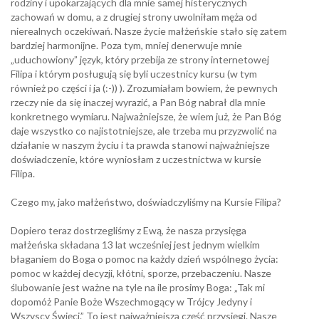
rodziny i upokarzających dla mnie samej histerycznych
zachowań w domu, a z drugiej strony uwolniłam męża od
nierealnych oczekiwań. Nasze życie małżeńskie stało się zatem
bardziej harmonijne. Poza tym, mniej denerwuje mnie
„uduchowiony” język, który przebija ze strony internetowej
Filipa i którym posługują się byli uczestnicy kursu (w tym
również po części i ja (:-)) ). Zrozumiałam bowiem, że pewnych
rzeczy nie da się inaczej wyrazić, a Pan Bóg nabrał dla mnie
konkretnego wymiaru. Najważniejsze, że wiem już, że Pan Bóg
daje wszystko co najistotniejsze, ale trzeba mu przyzwolić na
działanie w naszym życiu i ta prawda stanowi najważniejsze
doświadczenie, które wyniosłam z uczestnictwa w kursie
Filipa.
Czego my, jako małżeństwo, doświadczyliśmy na Kursie Filipa?
Dopiero teraz dostrzegliśmy z Ewą, że nasza przysięga
małżeńska składana 13 lat wcześniej jest jednym wielkim
błaganiem do Boga o pomoc na każdy dzień wspólnego życia:
pomoc w każdej decyzji, kłótni, sporze, przebaczeniu. Nasze
ślubowanie jest ważne na tyle na ile prosimy Boga: „Tak mi
dopomóż Panie Boże Wszechmogący w Trójcy Jedyny i
Wszyscy Święci.” To jest najważniejsza część przysięgi. Nasze