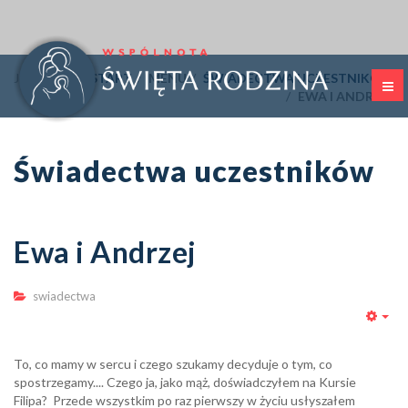
Jesteś tutaj:
START
MENU
ŚWIADECTWA UCZESTNIKÓW
EWA I ANDRZEJ
Świadectwa uczestników
Ewa i Andrzej
swiadectwa
Emp
To, co mamy w sercu i czego szukamy decyduje o tym, co
spostrzegamy.... Czego ja, jako mąż, doświadczyłem na Kursie
Filipa? Przede wszystkim po raz pierwszy w życiu usłyszałem