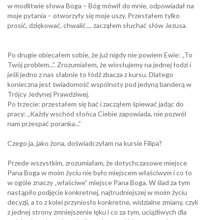
w modlitwie słowa Boga – Bóg mówił do mnie, odpowiadał na
moje pytania – otworzyły się moje uszy. Przestałem tylko
prosić, dziękować, chwalić.... zacząłem słuchać słów Jezusa.
Po drugie obiecałem sobie, że już nigdy nie powiem Ewie: „To
Twój problem...”. Zrozumiałem, że wiosłujemy na jednej łodzi i
jeśli jedno z nas słabnie to łódź zbacza z kursu. Dlatego
konieczna jest świadomość wspólnoty pod jedyną banderą w
Trójcy Jedynej Prawdziwej.
Po trzecie: przestałem się bać i zacząłem śpiewać jadąc do
pracy: „Każdy wschód słońca Ciebie zapowiada, nie pozwól
nam przespać poranka...”
Czego ja, jako żona, doświadczyłam na kursie Filipa?
Przede wszystkim, zrozumiałam, że dotychczasowe miejsce
Pana Boga w moim życiu nie było miejscem właściwym i co to
w ogóle znaczy „właściwe” miejsce Pana Boga. W ślad za tym
nastąpiło podjęcie konkretnej, najtrudniejszej w moim życiu
decyzji, a to z kolei przyniosło konkretne, widzialne zmiany, czyli
z jednej strony zmniejszenie lęku i co za tym, uciążliwych dla