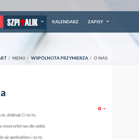
KALENDARZ
ZAPISY
ART
MENU
WSPÓLNOTA PRZYMIERZA
O NAS
na
Empty
cze, dziękuję Ci za to,
e stworzyłeś nas dla siebie,
że się spotkaliśmy i za to,