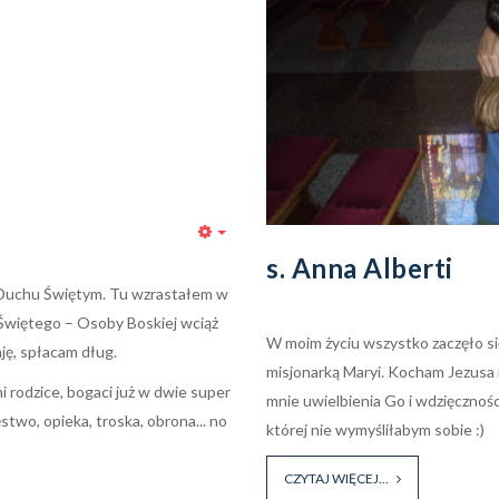
Empty
s. Anna Alberti
Duchu Świętym. Tu wzrastałem w
 Świętego – Osoby Boskiej wciąż
W moim życiu wszystko zaczęło si
ję, spłacam dług.
misjonarką Maryi. Kocham Jezusa 
 rodzice, bogaci już w dwie super
mnie uwielbienia Go i wdzięcznośc
ęstwo, opieka, troska, obrona... no
której nie wymyśliłabym sobie :)
CZYTAJ WIĘCEJ...