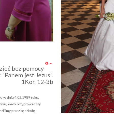
Empty
dzieć bez pomocy
"Panem jest Jezus".
1Kor, 12-3b
 w dniu 4.02.1989 roku.
dniu, kiedy przyprowadziły
zliśmy przez tę szkołę,