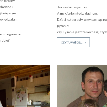
den mroźny
ładane i
Tak szybko mija czas.
iękniejszym
A my ciągle młodzi duchem.
wiedziałam
Dzieci już dorosły, a my patrząc n
pytanie:
czy Ty mnie jeszcze kochasz, czy 
 sercu ogromne
 robię?”
CZYTAJ WIĘCEJ...