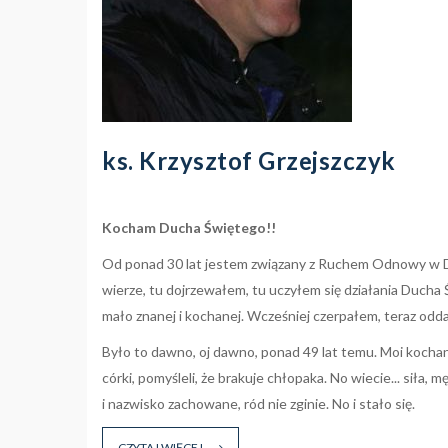
ks. Krzysztof Grzejszczyk
Kocham Ducha Świętego!!
Od ponad 30 lat jestem związany z Ruchem Odnowy w 
wierze, tu dojrzewałem, tu uczyłem się działania Ducha
mało
znanej i kochanej. Wcześniej czerpałem, teraz odda
Było to dawno, oj dawno, ponad 49 lat temu. Moi kochani
córki, pomyśleli, że brakuje chłopaka. No wiecie... siła, m
i nazwisko zachowane, ród nie zginie. No i stało się.
CZYTAJ WIĘCEJ...