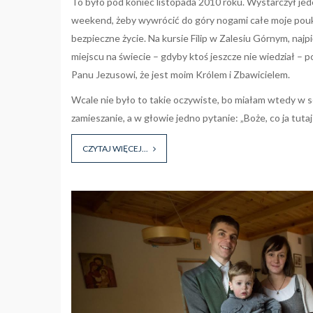
To było pod koniec listopada 2010 roku. Wystarczył je
weekend, żeby wywrócić do góry nogami całe moje pouk
bezpieczne życie. Na kursie Filip w Zalesiu Górnym, najp
miejscu na świecie
–
gdyby ktoś jeszcze nie wiedział
–
po
Panu Jezusowi, że jest moim Królem i Zbawicielem.
Wcale nie było to takie oczywiste, bo miałam wtedy w
zamieszanie, a w głowie jedno pytanie: „Boże, co ja tutaj
CZYTAJ WIĘCEJ...