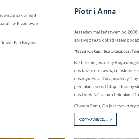
Piotr i Anna
zywiście sakrament
parafii w Prażmowie
Jesteśmy małżeństwem od 2008 ro
sprawę z tego dokąd razem podąż
zątkowo Pan Bóg był
"Przed wiekami Bóg przeznaczył was
Fakt, że nie jesteśmy Bogu obojętn
nas bezinteresowną i nieskończen
naszego życia. Gdy powierzyliśmy 
przemiana serc. Odtąd staramy s
nas i podążać za natchnieniami D
Chwała Panu, On jest tym który n
CZYTAJ WIĘCEJ...