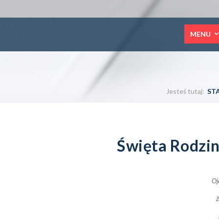
MENU
Jesteś tutaj:
ST
Święta Rodzi
Oj
ż