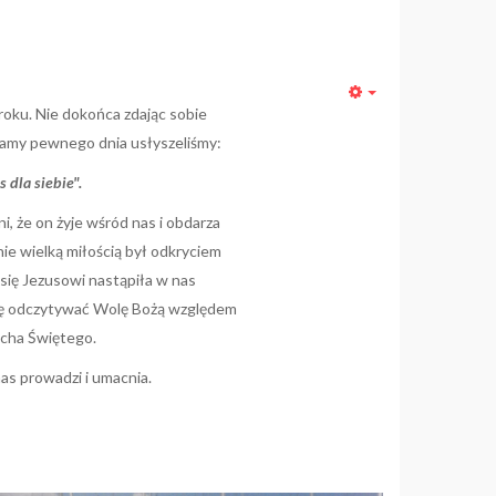
Empty
ku. Nie dokońca zdając sobie
amy pewnego dnia usłyszeliśmy:
 dla siebie".
i, że on żyje wśród nas i obdarza
ie wielką miłością był odkryciem
się Jezusowi nastąpiła w nas
ię odczytywać Wolę Bożą względem
ucha Świętego.
as prowadzi i umacnia.