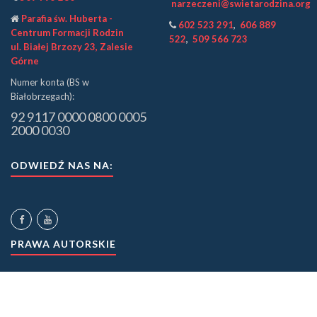
narzeczeni@swietarodzina.org
Parafia św. Huberta -
602 523 291
,
606 889
Centrum Formacji Rodzin
522
,
509 566 723
ul. Białej Brzozy 23, Zalesie
Górne
Numer konta (BS w
Białobrzegach):
92 9117 0000 0800 0005
2000 0030
ODWIEDŹ NAS NA:
PRAWA AUTORSKIE
©
Wspólnota Święta Rodzina.
Kopiowanie i udostępnianie bez zgody zabronione.