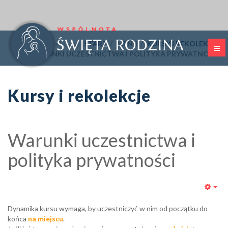
Jesteś tutaj:
START
MENU
KURSY I REKOLEKCJE
WARUNKI UCZESTNICTWA I POLITYKA PRYWATNOŚCI
Kursy i rekolekcje
Warunki uczestnictwa i
polityka prywatności
Emp
Dynamika kursu wymaga, by uczestniczyć w nim od początku do
końca
na miejscu
.