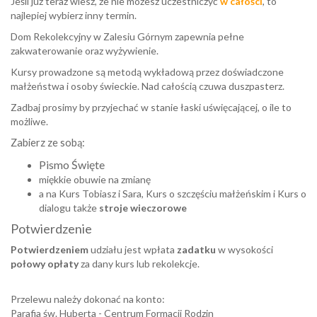
Jeśli już teraz wiesz, że nie możesz uczestniczyć
w całości
, to
najlepiej wybierz inny termin.
Dom Rekolekcyjny w Zalesiu Górnym zapewnia pełne
zakwaterowanie oraz wyżywienie.
Kursy prowadzone są metodą wykładową przez doświadczone
małżeństwa i osoby świeckie. Nad całością czuwa duszpasterz.
Zadbaj prosimy by przyjechać w stanie łaski uświęcającej, o ile to
możliwe.
Zabierz ze sobą:
Pismo Święte
miękkie obuwie na zmianę
a na Kurs Tobiasz i Sara, Kurs o szczęściu małżeńskim i Kurs o
dialogu także
stroje wieczorowe
Potwierdzenie
Potwierdzeniem
udziału jest
wpłata
zadatku
w wysokości
połowy opłaty
za dany kurs lub rekolekcje.
Przelewu należy dokonać na konto:
Parafia św. Huberta - Centrum Formacji Rodzin